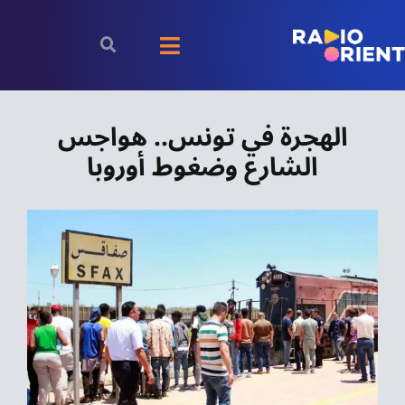
Ski
t
Toggle
conten
Navigation
الرئيسية
الهجرة في تونس.. هواجس
الشارع وضغوط أوروبا
بودكاست
الأخبار
رياضة
اقتصاد
مقالات