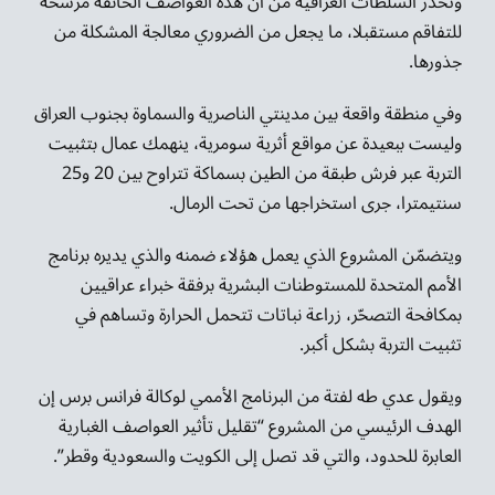
وتحذّر السلطات العراقية من أن هذه العواصف الخانقة مرشحة
للتفاقم مستقبلا، ما يجعل من الضروري معالجة المشكلة من
جذورها.
وفي منطقة واقعة بين مدينتي الناصرية والسماوة بجنوب العراق
وليست ببعيدة عن مواقع أثرية سومرية، ينهمك عمال بتثبيت
التربة عبر فرش طبقة من الطين بسماكة تتراوح بين 20 و25
سنتيمترا، جرى استخراجها من تحت الرمال.
ويتضمّن المشروع الذي يعمل هؤلاء ضمنه والذي يديره برنامج
الأمم المتحدة للمستوطنات البشرية برفقة خبراء عراقيين
بمكافحة التصحّر، زراعة نباتات تتحمل الحرارة وتساهم في
تثبيت التربة بشكل أكبر.
ويقول عدي طه لفتة من البرنامج الأممي لوكالة فرانس برس إن
الهدف الرئيسي من المشروع “تقليل تأثير العواصف الغبارية
العابرة للحدود، والتي قد تصل إلى الكويت والسعودية وقطر”.