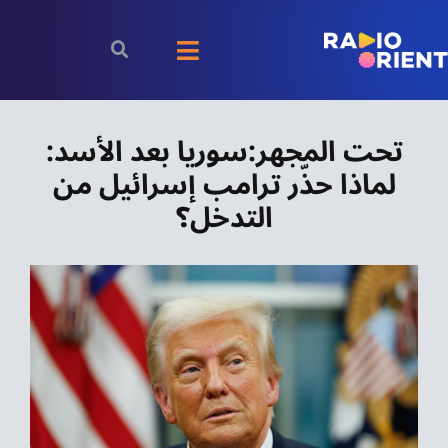
Ski
t
Toggle
conten
Navigation
الرئيسية
تحت المجهر:سوريا بعد الأسد:
لماذا حذّر ترامب إسرائيل من
بودكاست
التدخل؟
الأخبار
رياضة
اقتصاد
مقالات