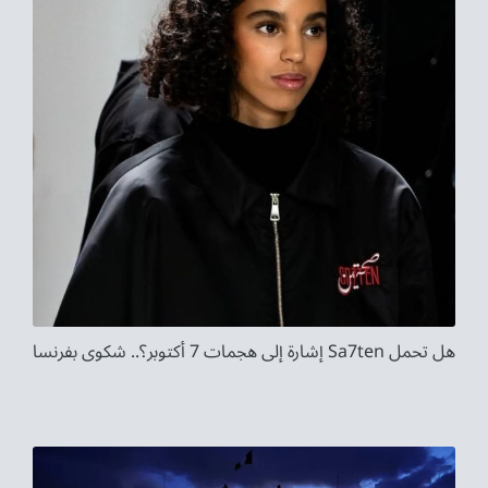
هل تحمل Sa7ten إشارة إلى هجمات 7 أكتوبر؟.. شكوى بفرنسا