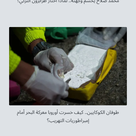
محمد صلاح يحسم وجهته.. لماذا اختار طرابزون التركي؟
طوفان الكوكايين.. كيف خسرت أوروبا معركة البحر أمام
إمبراطوريات التهريب؟