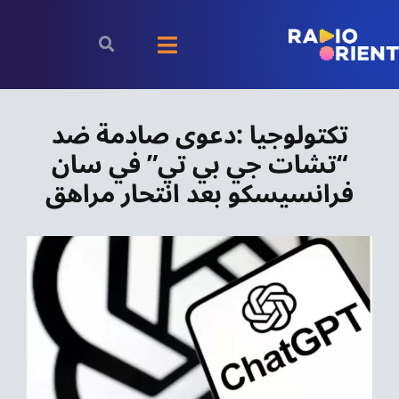
Ski
t
Toggle
conten
Navigation
الرئيسية
تكتولوجيا :دعوى صادمة ضد
“تشات جي بي تي” في سان
بودكاست
فرانسيسكو بعد انتحار مراهق
الأخبار
رياضة
اقتصاد
مقالات