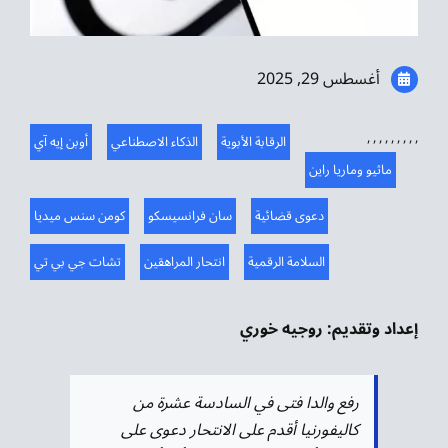
موسيقى الشرق
من نحن
أغسطس 29, 2025
تواصل معنا
,
,
,
,
,
,
,
,
,
الرقابة الأبوية
الذكاء الاصطناعي
أوبن إيه آي
ماثيو وماريا راين
دعوى قضائية
سان فرانسيسكو
كومن سنس ميديا
السلامة الرقمية
انتحار المراهقين
تشات جي بي تي
إعداد وتقديم: روجيه خوري
رفع والدا فتى في السادسة عشرة من
كاليفورنيا أقدم على الانتحار دعوى على