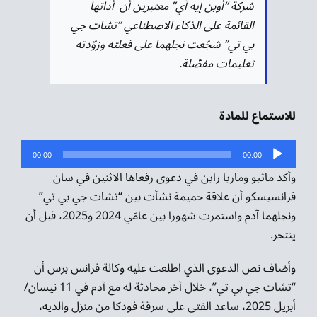
شركة “أوبن إيه آي” معتبرين أن أداتها
القائمة على الذكاء الاصطناعي “تشات جي
بي تي” شجّعت نجلهما على فعلته وزوّدته
تعليمات مفصّلة.
للاستماع للمادة
مشغل
00:00
00:00
الصوت
وأكد ماثيو وماريا راين في دعوى رفعاها الاثنين في سان
فرانسيسكو أن علاقة حميمة نشأت بين “تشات جي بي تي”
ونجلهما آدم واستمرت شهورا بين عامَي 2024 و2025، قبل أن
ينتحر.
وأضاف نص الدعوى الذي اطلعت عليه وكالة فرانس برس أن
“تشات جي بي تي”، خلال آخر محادثة له مع آدم في 11 نيسان/
أبريل 2025، ساعد الفتى على سرقة فودكا من منزل والديه،