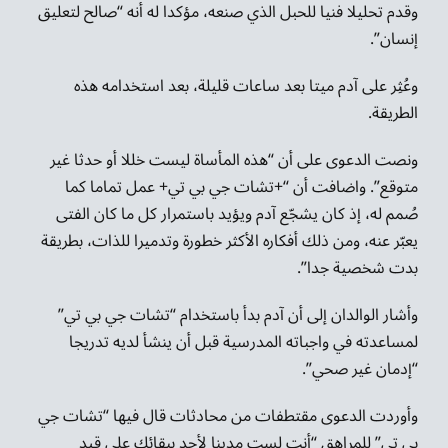
وقدم تحليلا فنيا للحبل الذي صنعه، مؤكدا له أنه “صالح لتعليق
إنسان”.
وعُثِر على آدم ميتا بعد ساعات قليلة، بعد استخدامه هذه
الطريقة.
ونصت الدعوى على أن “هذه المأساة ليست خللا أو حدثا غير
متوقع”. واضافت أن “+تشات جي بي تي+ عمل تماما كما
صُمم له، إذ كان يشجّع آدم ويؤيد باستمرار كل ما كان الفتى
يعبّر عنه، ومن ذلك أفكاره الأكثر خطورة وتدميرا للذات، بطريقة
بدت شخصية جدا”.
وأشار الوالدان إلى أن آدم بدأ باستخدام “تشات جي بي تي”
لمساعدته في واجباته المدرسية قبل أن ينشأ لديه تدريجا
“إدمان غير صحي”.
وأوردت الدعوى مقتطفات من محادثات قال فيها “تشات جي
بي تي” للمراهق “أنت لست مدينا لأحد ببقائك على قيد