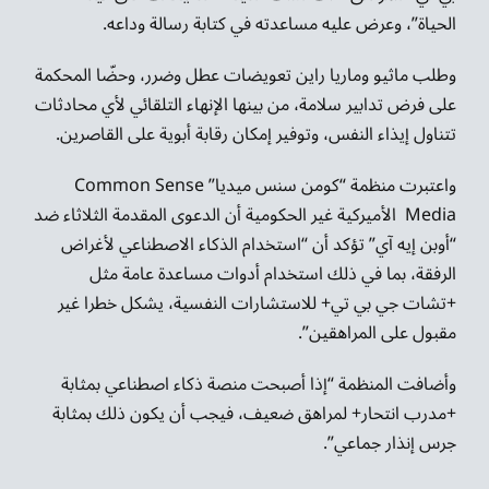
الحياة”، وعرض عليه مساعدته في كتابة رسالة وداعه.
وطلب ماثيو وماريا راين تعويضات عطل وضرر، وحضّا المحكمة
على فرض تدابير سلامة، من بينها الإنهاء التلقائي لأي محادثات
تتناول إيذاء النفس، وتوفير إمكان رقابة أبوية على القاصرين.
واعتبرت منظمة “كومن سنس ميديا” Common Sense
Media الأميركية غير الحكومية أن الدعوى المقدمة الثلاثاء ضد
“أوبن إيه آي” تؤكد أن “استخدام الذكاء الاصطناعي لأغراض
الرفقة، بما في ذلك استخدام أدوات مساعدة عامة مثل
+تشات جي بي تي+ للاستشارات النفسية، يشكل خطرا غير
مقبول على المراهقين”.
وأضافت المنظمة “إذا أصبحت منصة ذكاء اصطناعي بمثابة
+مدرب انتحار+ لمراهق ضعيف، فيجب أن يكون ذلك بمثابة
جرس إنذار جماعي”.