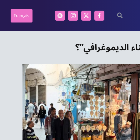
Français
ء الديموغرافي”؟