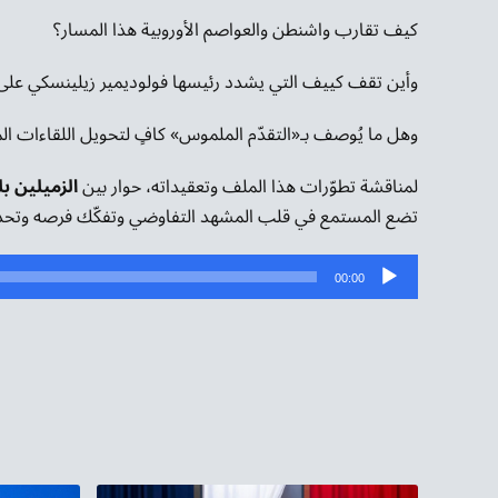
كيف تقارب واشنطن والعواصم الأوروبية هذا المسار؟
وأين تقف كييف التي يشدد رئيسها فولوديمير زيلينسكي على ا
وهل ما يُوصف بـ«التقدّم الملموس» كافٍ لتحويل اللقاءات ال
لمناقشة تطوّرات هذا الملف وتعقيداته، حوار بين
الزميلين 
تضع المستمع في قلب المشهد التفاوضي وتفكّك فرصه وتحدي
مشغل
00:00
الصوت