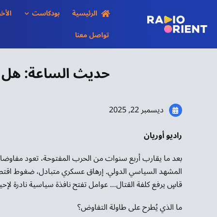
Ski
الرئيسية
بودكاست
الأخب
t
conten
تواصل معنا
حديث الساعة: هل تف
ديسمبر 22, 2025
راديو أوريان
بعد ما يقارب أربع سنوات من الحرب المفتوحة، تعود مفاوضات إ
المشهد السياسي الدولي. إرهاق عسكري متبادل، ضغوط اقتصادي
قاسٍ يرفع كلفة القتال… عوامل تفتح نافذة سياسية نادرة لإحي
ما الذي يُطرح على طاولة التفاوض؟