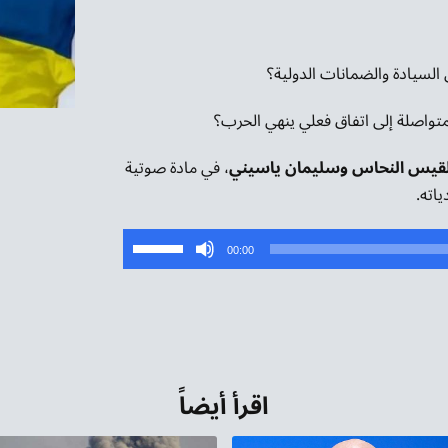
لسيادة والضمانات الدولية؟
متواصلة إلى اتفاق فعلي ينهي الحرب؟
بلقيس النحاس وسليمان ياسيني
، في مادة صوتية
اته.
استخدم
00:00
مفاتيح
الأسهم
أعلى/
أسفل
لزيادة
اقرأ أيضاً
أو
خفض