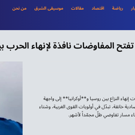
ار
رياضة
اقتصاد
مقالات
موسيقى الشرق
من نحن
تح المفاوضات نافذة لإنهاء الحرب بين
نهاء النزاع بين روسيا و**أوكرانيا** إلى واجهة
ة خانقة، تبدّل في أولويات القوى الغربية، وشتاء
اء مسار تفاوضي ظلّ مجمّداً لأشهر.