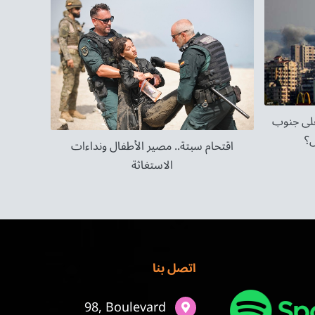
على جنوب
ض؟
اقتحام سبتة.. مصير الأطفال ونداءات
الاستغاثة
اتصل بنا
98, Boulevard