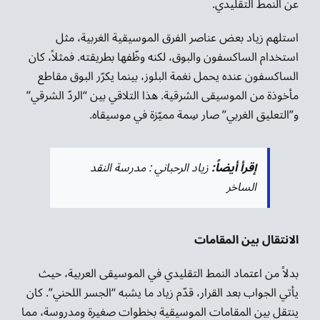
عن النمط التقليدي.
استلهم زياد بعض عناصر الفرق الموسيقية الغربية، مثل
استخدام الساكسفون والبوق، لكنه وظّفها بطريقته. فمثلاً، كان
الساكسفون عنده يحمل نغمة البلوز، بينما يكرّر البوق مقاطع
مأخوذة من الموسيقى الشرقية. هذا التلاقي بين “الردّ الشرقي”
و”التعليق الغربي” صار سِمة مميّزة في موسيقاه.
إقرأ أيضاً:
زياد الرحباني : مدرسة النقد
الساخر
الانتقال بين المقامات
بدلاً من اعتماد النمط التقليدي في الموسيقى العربية، حيث
يأتي الجواب بعد القرار، قدّم زياد ما يشبه “الجسر اللحني”. كان
ينتقل بين المقامات الموسيقية بخطوات صغيرة ومدروسة، مما