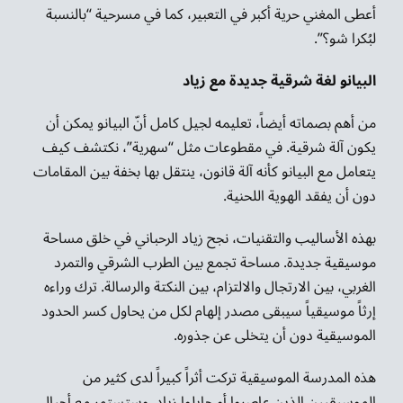
أعطى المغني حرية أكبر في التعبير، كما في مسرحية “بالنسبة
لبُكرا شو؟”.
البيانو لغة شرقية جديدة مع زياد
من أهم بصماته أيضاً، تعليمه لجيل كامل أنّ البيانو يمكن أن
يكون آلة شرقية. في مقطوعات مثل “سهرية”، نكتشف كيف
يتعامل مع البيانو كأنه آلة قانون، ينتقل بها بخفة بين المقامات
دون أن يفقد الهوية اللحنية.
بهذه الأساليب والتقنيات، نجح زياد الرحباني في خلق مساحة
موسيقية جديدة. مساحة تجمع بين الطرب الشرقي والتمرد
الغربي، بين الارتجال والالتزام، بين النكتة والرسالة. ترك وراءه
إرثاً موسيقياً سيبقى مصدر إلهام لكل من يحاول كسر الحدود
الموسيقية دون أن يتخلى عن جذوره.
هذه المدرسة الموسيقية تركت أثراً كبيراً لدى كثير من
الموسيقيين الذين عاصروا أو جايلوا زياد. وستستمر مع أجيال