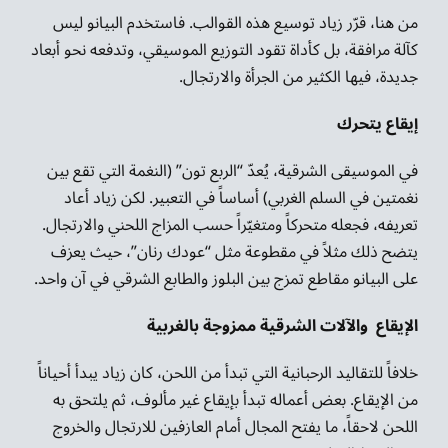
من هنا، قرّر زياد توسيع هذه القوالب. فاستخدم البيانو ليس
كآلة مرافقة، بل كأداة تقود التوزيع الموسيقي، وتدفعه نحو أبعاد
جديدة، فيها الكثير من الجرأة والارتجال.
إيقاع يتحرك
في الموسيقى الشرقية، يُعدّ “الربع تون” (النغمة التي تقع بين
نغمتين في السلم الغربي) أساساً في التعبير. لكن زياد أعاد
تعريفه، فجعله متحركاً ومتغيّراً حسب المزاج اللحني والارتجال.
يتضح ذلك مثلاً في مقطوعة مثل “عودك رنان”، حيث يعزف
على البيانو مقاطع تمزج بين البلوز والطابع الشرقي في آن واحد.
الإيقاع والآلات الشرقية ممزوجة بالغربية
خلافاً للتقاليد الرحبانية التي تبدأ من اللحن، كان زياد يبدأ أحياناً
من الإيقاع. بعض أعماله تبدأ بإيقاع غير مألوف، ثم يلتحق به
اللحن لاحقاً، ما يفتح المجال أمام العازفين للارتجال والخروج