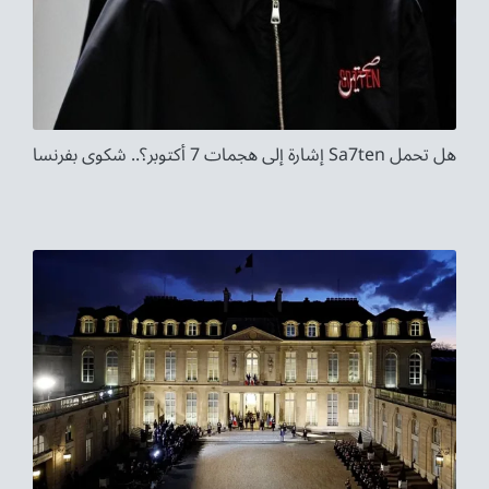
هل تحمل Sa7ten إشارة إلى هجمات 7 أكتوبر؟.. شكوى بفرنسا