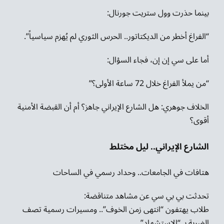
بينما حذرت وول ستريت جورنال:
“الفراغ أخطر من الديكتاتور.. الحرس الثوري لم يُهزم سياسياً”.
أما على سي إن إن، فجاء السؤال:
“من يملأ الفراغ خلال 72 ساعة الأولى؟”
الخلاف جوهري: هل الشارع الإيراني جاهز؟ أم أن القبضة الأمنية
أقوى؟
الشارع الإيراني.. ليل مختلط
هتافات في الجامعات.. وحداد رسمي في الساحات
تحدثت بي بي سي عن مشاهد متناقضة:
طلاب يهتفون “انتهى زمن الخوف”.. ومسيرات رسمية تصف
الضربة بـ “الاستشهاد”.