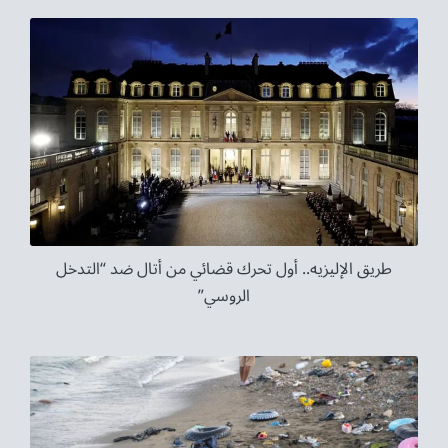
طريق الإليزيه.. أول تحرك قضائي من أتال ضد “التدخل
الروسي”