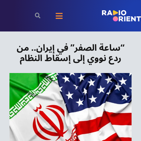
Ski
t
Toggle
conten
Navigation
الرئيسية
“ساعة الصفر” في إيران.. من
ردع نووي إلى إسقاط النظام
بودكاست
الأخبار
رياضة
اقتصاد
مقالات