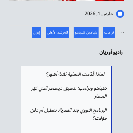
موسيقى الشرق
مارس 1, 2026
من نحن
,
,
,
ترامب
بنيامين نتنياهو
المرشد الأعلى
إيران
تواصل معنا
راديو أوريان
لماذا قُدّمت العملية ثلاثة أشهر؟
نتنياهو وترامب: تنسيق ديسمبر الذي غيّر
المسار
البرنامج النووي بعد الضربة: تعطيل أم دفن
مؤقت؟