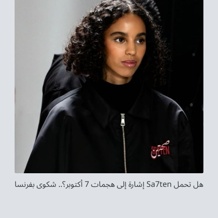
هل تحمل Sa7ten إشارة إلى هجمات 7 أكتوبر؟.. شكوى بفرنسا