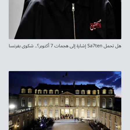
هل تحمل Sa7ten إشارة إلى هجمات 7 أكتوبر؟.. شكوى بفرنسا