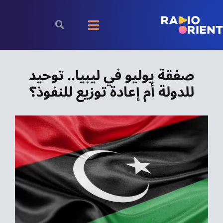
Ski
t
Toggle
conten
Navigation
الرئيسية
صفقة يوليو في ليبيا.. توحيد
للدولة أم إعادة توزيع للنفوذ؟
بودكاست
الأخبار
رياضة
اقتصاد
مقالات