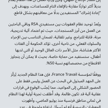
بديلاً أكثر توازنًا مقارنة بالإلغاء التام للمساعدات، ويهدف إلى
“إعادة إشراك” المستفيدين بدلًا من معاقبتهم بشكل قاطع.
ويُعدّ توحيد نظام العقوبات بين مستفيدي RSA وباقي الباحثين
عن العمل من أبرز المستجدات، حيث تم اعتماد آلية تدريجية،
مرنة، قابلة للتراجع، وغير تلقائية، لضمان التناسب بين الإجراء
والسلوك الفعلي. من ناحية أخرى، تؤكد الحكومة أن الفئات
الأكثر هشاشة، مثل الأسر ذات العائل الوحيد أو التي لديها
أطفال، ستستفيد من حماية خاصة، بحيث لا يمكن أن يتجاوز
الاقتطاع من مخصصاتهم نسبة 50%.
ووفقًا لمؤسسة France Travail، فإن هذا النظام الجديد يُركّز
على الجهد المبذول في البحث عن العمل وليس فقط على
الحضور الشكلي إلى المواعيد، مما يُجنّب الوقوع في قرارات
عقابية آلية قد تكون ظالمة. وقد أُطلقت تجربة أولية لهذا النظام
في ثماني مناطق فرنسية منذ يوليو الماضي، وأظهرت
المعطيات الرسمية أنه لم يُسجَّل ارتفاع ملحوظ في عدد