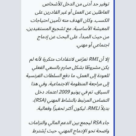
توفير حد أدنى من الدخل للأشخاص
العاطلين عن العمل أو غير القادرين على
الكسب. وكان الهدف منه تأمين احتياجات
المعيشة الأساسية، مع تشجيع المستفيدين،
من حيث المبدأ، على البحث عن إدماج
اجتماعي أو مهني.
إلا أن RMI تعرّض لانتقادات متكررة لأنه لم
يكن مشروطًا بشكل صارم بالسعي الفعلي
للعودة إلى العمل، ما دفع السلطات الفرنسية
إلى مراجعة المنظومة الاجتماعية. وفي هذا
السياق، تم في يونيو 2009 اعتماد دخل
التضامن المرتبط بالنشاط المهني (RSA)،
بديلاً لـRMI، ليكون أكثر تحفيزًا وفعالية.
جاء RSA ليجمع بين الدعم المالي والتزامات
واضحة نحو الإدماج المهني، حيث يُشترط