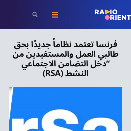
Ski
t
Toggle
conten
Navigation
الرئيسية
فرنسا تعتمد نظاماً جديدًا بحق
طالبي العمل والمستفيدين من
بودكاست
“دخل التضامن الاجتماعي
الأخبار
النشط (RSA)
رياضة
اقتصاد
مقالات