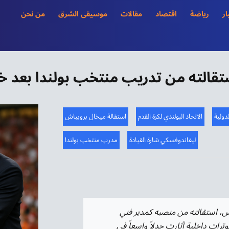
ار
رياضة
اقتصاد
مقالات
موسيقى الشرق
من نحن
تقالته من تدريب منتخب بولندا بعد 
دولية
الاتحاد البولندي لكرة القدم
استقالة ميخال بروبياش
ليفاندوفسكي شارة القيادة
مدرب منتخب بولندا
يس، استقالته من منصبه كمدير فني
ترات داخلية أثارت جدلاً واسعاً في