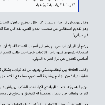
الأوساط الرياضية البولندية.
وقال بروبياش في بيان رسمي: “في ظل الوضع الراهن، اتخذت ا
وهو تقديم استقالتي من منصب المدير الفني. لقد كان هذا ا
في حياتي”.
ورغم أن البيان الرسمي لم يشر إلى أسباب الاستقالة، إلا أن 
استجابة لضغوط كبيرة داخل الاتحاد، خاصة بعد طلب النجم ا
أساسي للعدول عن قرار اعتزاله الدولي.
وكانت العلاقة بين ليفاندوفسكي وبروبياش قد توترت بشكل كبي
شارة القيادة من مهاجم برشلونة المخضرم، مما دفع اللاعب إلى إع
من جانبه، وجّه الاتحاد البولندي لكرة القدم الشكر لبروبياش عل
التزامه وتفانيه في العمل، ومتمنياً له التوفيق والنجاح في مسير
ومن المنتظر أن يعلن الاتحاد في الأيام القليلة المقبلة عن ه