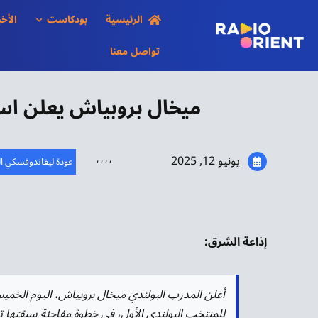
Ski
الرئيسية
بودكاست
الأخب
t
conten
تواصل معنا
ميخال بروبياش يعلن اس
يونيو 12, 2025
,
,
,
,
عودة ليفاندوفسكي ال
إذاعة الشرق:
أعلن المدرب البولندي ميخال بروبياش، اليوم الخم
للمنتخب البولندي الأول، في خطوة مفاجئة سبقتها تو