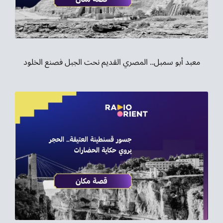
معبد أبو سمبل.. المصري القديم نحت الجبل فصنع الخلود