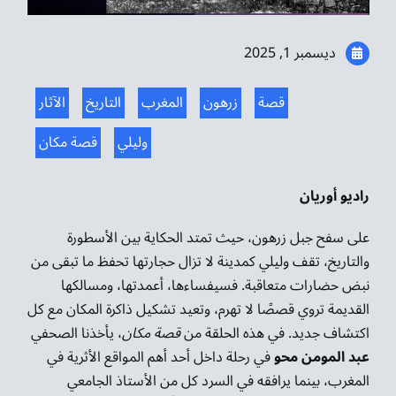
موسيقى الشرق
ديسمبر 1, 2025
من نحن
قصة
زرهون
المغرب
التاريخ
الآثار
تواصل معنا
وليلي
قصة مكان
راديو أوريان
على سفح جبل زرهون، حيث تمتد الحكاية بين الأسطورة
والتاريخ، تقف وليلي كمدينة لا تزال حجارتها تحفظ ما تبقى من
نبض حضارات متعاقبة. فسيفساءها، أعمدتها، ومسالكها
القديمة تروي قصصًا لا تهرم، وتعيد تشكيل ذاكرة المكان مع كل
اكتشاف جديد. في هذه الحلقة من
قصة مكان
، يأخذنا الصحفي
عبد المومن محو
في رحلة داخل أحد أهم المواقع الأثرية في
المغرب، بينما يرافقه في السرد كل من الأستاذ الجامعي