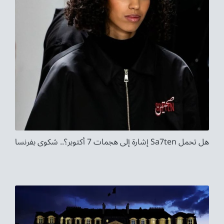
هل تحمل Sa7ten إشارة إلى هجمات 7 أكتوبر؟.. شكوى بفرنسا