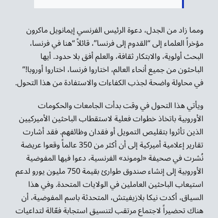
ومما زاد من الجدل، دعوة الرئيس الفرنسي إيمانويل ماكرون
مؤخراً العلماء إلى “القدوم إلى فرنسا”، قائلاً “هنا في فرنسا،
البحث أولوية، والابتكار ثقافة، والعلم أفق بلا حدود. أيها
الباحثون من جميع أنحاء العالم، اختاروا فرنسا، اختاروا أوروبا!”
في محاولة واضحة لجذب الكفاءات والاستفادة من هذا التحول.
ويأتي هذا التحول في وقت بدأت الجامعات والحكومات
الأوروبية باتخاذ خطوات فعلية لاستقطاب الباحثين الأميركيين
الذين تأثروا بتقليص التمويل أو فقدان وظائفهم. فقد أشارت
تقارير إعلامية أميركية إلى أن أكثر من 350 عالماً وقعوا عريضة
نُشرت في صحيفة «لوموند» الفرنسية، دعوا فيها المفوضية
الأوروبية إلى إنشاء صندوق طوارئ بقيمة 750 مليون يورو لدعم
استيعاب الباحثين العاملين في الولايات المتحدة. وفي هذا
السياق، أكدت نيكا بلازيفيتش، المتحدثة باسم المفوضية، أن
هناك تحضيراً لاجتماع مرتقب لتنسيق استجابة فعّالة لتداعيات