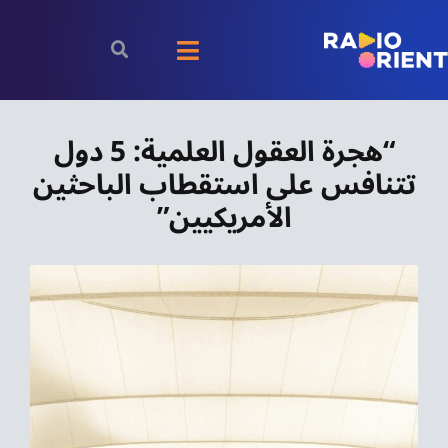
Ski
t
Toggle
conten
Navigation
الرئيسية
“هجرة العقول العلمية: 5 دول
تتنافس على استقطاب الباحثين
بودكاست
الأمريكيين”
الأخبار
رياضة
اقتصاد
مقالات