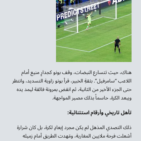
هناك، حيث تتسارع النبضات، وقف بونو كجدارٍ منيع أمام
اللاعب “سامرفيل”. بثقةِ الخبير، قرأ بونو زاوية التسديد، وانتظر
حتى الجزء الأخير من الثانية، ثم انقض بمرونة فائقة ليمد يده
ويبعد الكرة، حاسماً بذلك مصير المواجهة.
تأهل تاريخي وأرقام استثنائية:
ذلك التصدي المذهل لم يكن مجرد إبعادٍ لكرة، بل كان شرارة
أشعلت فرحة ملايين المغاربة، ومَهدت الطريق أمام زميله