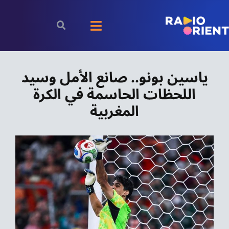
Ski
t
Toggle
conten
Navigation
الرئيسية
ياسين بونو.. صانع الأمل وسيد
اللحظات الحاسمة في الكرة
بودكاست
المغربية
الأخبار
رياضة
اقتصاد
مقالات