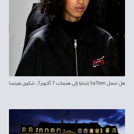
هل تحمل Sa7ten إشارة إلى هجمات 7 أكتوبر؟.. شكوى بفرنسا