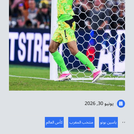
موسيقى الشرق
من نحن
تواصل معنا
يونيو 30, 2026
,
,
ياسين بونو
منتخب المغرب
كأس العالم